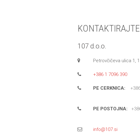
KONTAKTIRAJTE
107 d.o.o.
Petrovčičeva ulica 1, 
+386 1 7096 390
PE CERKNICA:
+386
PE POSTOJNA:
+38
info@107.si