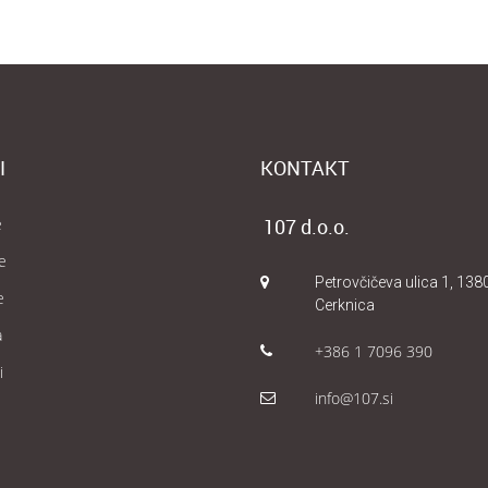
I
KONTAKT
e
107 d.o.o.
e
Petrovčičeva ulica 1, 138
e
Cerknica
a
+386 1 7096 390
i
info@107.si