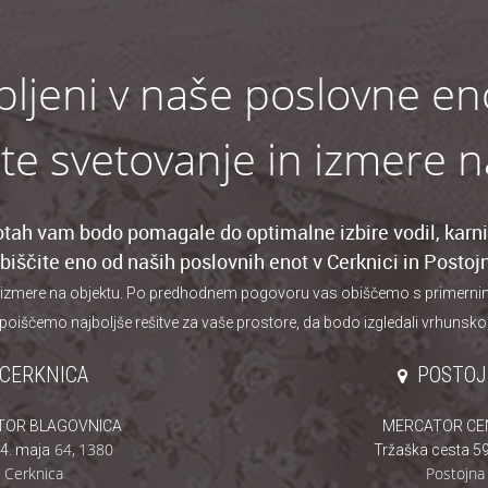
bljeni v naše poslovne en
ite svetovanje in izmere 
tah vam bodo pomagale do optimalne izbire vodil, karnis
biščite eno od naših poslovnih enot v Cerknici in Postojn
 izmere na objektu. Po predhodnem pogovoru vas obiščemo s primernim iz
poiščemo najboljše rešitve za vaše prostore, da bodo izgledali vrhunsko
CERKNICA
POSTO
TOR BLAGOVNICA
MERCATOR CE
64
,
1380
4. maja
Tržaška cesta 59
Cerknica
Postojna