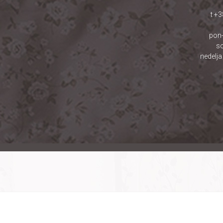
t +
pon-
so
nedelja