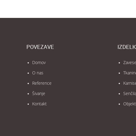
POVEZAVE
IZDELK
Domov
Zaves
O nas
Tkanin
Reference
Karnis
Šivanje
Senčil
Kontakt
Objekt