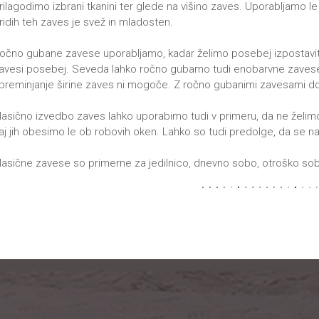
rilagodimo izbrani tkanini ter glede na višino zaves. Uporabljamo l
ridih teh zaves je svež in mladosten.
očno gubane zavese uporabljamo, kadar želimo posebej izpostaviti v
avesi posebej. Seveda lahko ročno gubamo tudi enobarvne zavese.
preminjanje širine zaves ni mogoče. Z ročno gubanimi zavesami d
lasično izvedbo zaves lahko uporabimo tudi v primeru, da ne želimo
aj jih obesimo le ob robovih oken. Lahko so tudi predolge, da se na
lasične zavese so primerne za jedilnico, dnevno sobo, otroško sob