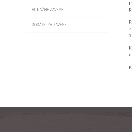
p
p
VITRAŽNE ZAVESE
R
DODATKI ZA ZAVESE
z
s
K
s
K