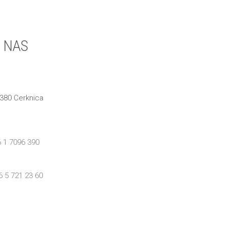
 NAS
1380 Cerknica
 1 7096 390
6 5 721 23 60