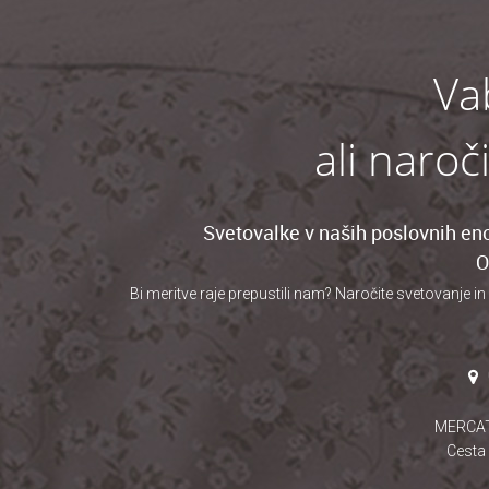
Va
ali naroč
Svetovalke v naših poslovnih eno
O
Bi meritve raje prepustili nam? Naročite svetovanje
in
MERCA
Cesta 