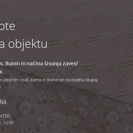
ote
na objektu
, tkanin in načina šivanja zaves!
i.
borom vodil, karnis in tkanin ter na objektu skupaj
!
JNA
NTER,
6230
,