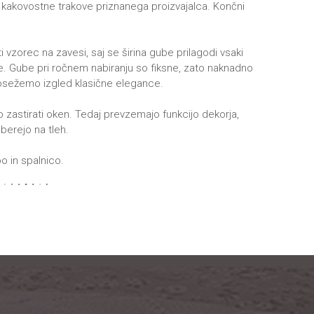
e kakovostne trakove priznanega proizvajalca. Končni
zorec na zavesi, saj se širina gube prilagodi vsaki
 Gube pri ročnem nabiranju so fiksne, zato naknadno
osežemo izgled klasične elegance.
 zastirati oken. Tedaj prevzemajo funkcijo dekorja,
berejo na tleh.
o in spalnico.