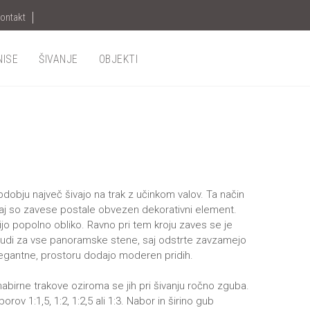
ontakt
NISE
ŠIVANJE
OBJEKTI
bju največ šivajo na trak z učinkom valov. Ta način
 saj so zavese postale obvezen dekorativni element.
ijo popolno obliko. Ravno pri tem kroju zaves se je
o tudi za vse panoramske stene, saj odstrte zavzamejo
elegantne, prostoru dodajo moderen pridih.
abirne trakove oziroma se jih pri šivanju ročno zguba.
v 1:1,5, 1:2, 1:2,5 ali 1:3. Nabor in širino gub