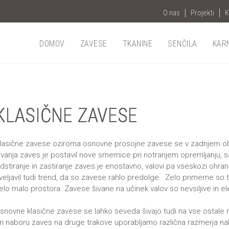
O nas
Projekti
K
DOMOV
ZAVESE
TKANINE
SENČILA
KAR
KLASIČNE ZAVESE
lasične zavese oziroma osnovne prosojne zavese se v zadnjem obdo
ivanja zaves je postavil nove smernice pri notranjem opremljanju,
dstiranje in zastiranje zaves je enostavno, valovi pa vseskozi ohran
veljavil tudi trend, da so zavese rahlo predolge. Zelo primerne s
elo malo prostora. Zavese šivane na učinek valov so nevsiljive in 
snovne klasične zavese se lahko seveda šivajo tudi na vse ostale n
ri naboru zaves na druge trakove uporabljamo različna razmerja naboro