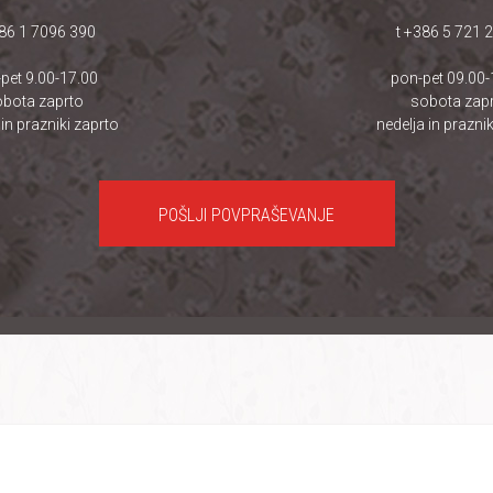
386 1 7096 390
t +386 5 721 
pet 9.00-17.00
pon-pet 09.00-
bota zaprto
sobota zap
 in prazniki zaprto
nedelja in praznik
POŠLJI POVPRAŠEVANJE