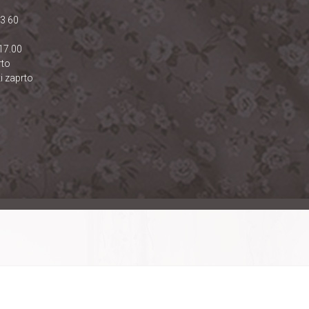
23 60
17.00
rto
i zaprto