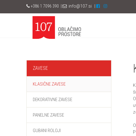
+386
1 7096 390
|
info@107.si
|
ZAVESE
KLASIČNE ZAVESE
K
š
O
DEKORATIVNE ZAVESE
u
z
PANELNE ZAVESE
O
GUBANI ROLOJI
P