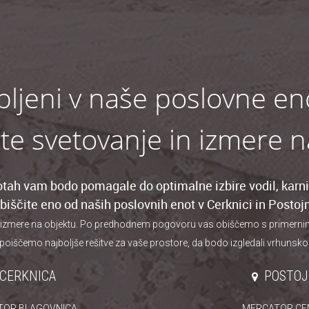
bljeni v naše poslovne en
ite svetovanje in izmere 
tah vam bodo pomagale do optimalne izbire vodil, karnis
biščite eno od naših poslovnih enot v Cerknici in Postojn
 izmere na objektu. Po predhodnem pogovoru vas obiščemo s primernim iz
poiščemo najboljše rešitve za vaše prostore, da bodo izgledali vrhunsko
CERKNICA
POSTO
TOR BLAGOVNICA
MERCATOR CE