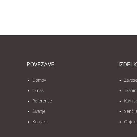
POVEZAVE
IZDELK
Domov
Zaves
O nas
Tkanin
Reference
Karnis
Šivanje
Senčil
Kontakt
Objekt