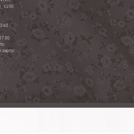
6230
,
23 60
17.00
rto
i zaprto