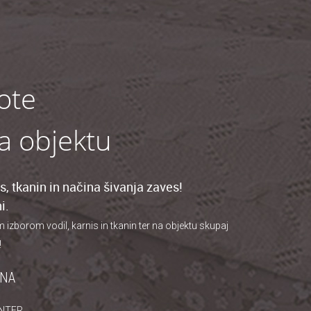
ote
na objektu
, tkanin in načina šivanja zaves!
i.
borom vodil, karnis in tkanin ter na objektu skupaj
!
JNA
NTER,