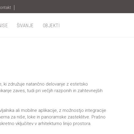
ontakt
NISE
ŠIVANJE
OBJEKTI
e, ki združuje natančno delovanje z estetsko
nje zaves, tudi pri večjih razponih in zahtevnejših
ljalnika ali mobilne aplikacije, z možnostjo integracije
imerna za niše, loke in panoramske zasteklitve. Prašno
retno vključitev v arhitekturno linijo prostora.