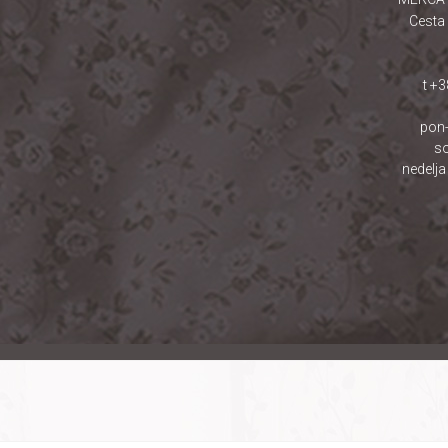
Cesta 
t +
pon-
so
nedelja