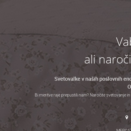
Va
ali naroč
Svetovalke v naših poslovnih eno
O
Bi meritve raje prepustili nam? Naročite svetovanje
in
MERCA