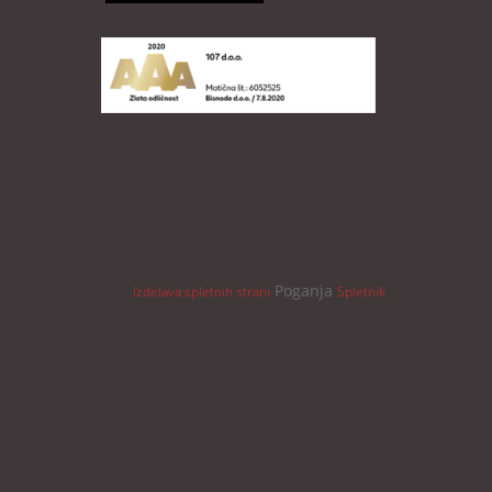
Poganja
Izdelava spletnih strani
Spletnik