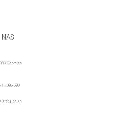
 NAS
1380 Cerknica
 1 7096 390
6 5 721 23 60