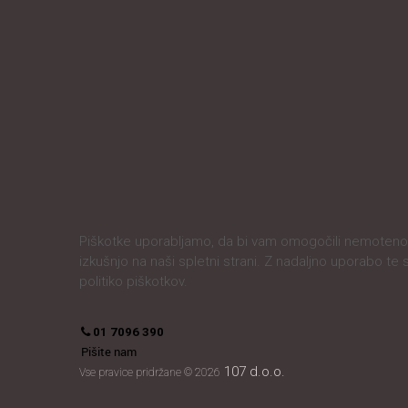
Piškotke uporabljamo, da bi vam omogočili nemoteno 
izkušnjo na naši spletni strani. Z nadaljno uporabo te 
politiko piškotkov.
01 7096 390
Pišite nam
107 d.o.o.
Vse pravice pridržane © 2026