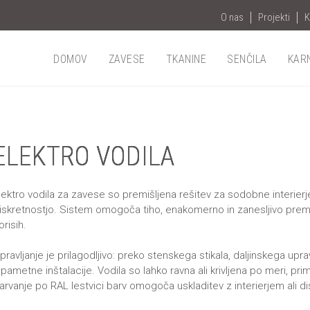
O nas
Projekti
K
DOMOV
ZAVESE
TKANINE
SENČILA
KAR
ELEKTRO VODILA
lektro vodila za zavese so premišljena rešitev za sodobne interierj
iskretnostjo. Sistem omogoča tiho, enakomerno in zanesljivo premika
lorisih.
pravljanje je prilagodljivo: preko stenskega stikala, daljinskega uprav
 pametne inštalacije. Vodila so lahko ravna ali krivljena po meri, pr
arvanje po RAL lestvici barv omogoča uskladitev z interierjem ali disk