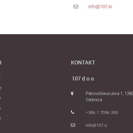
info@107.si
I
KONTAKT
e
107 d.o.o.
e
Petrovčičeva ulica 1, 138
e
Cerknica
a
+386 1 7096 390
i
info@107.si