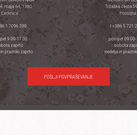
64
,
1380
4. maja
Tržaška cesta 59
Cerknica
Postojna
386 1 7096 390
t +386 5 721 
pet 9.00-17.00
pon-pet 09.00-
bota zaprto
sobota zap
 in prazniki zaprto
nedelja in praznik
POŠLJI POVPRAŠEVANJE