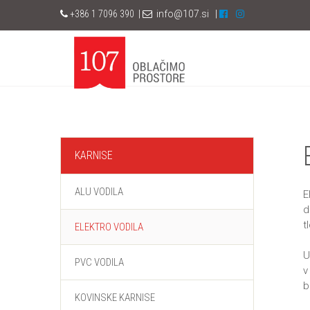
+386
1 7096 390
|
info@107.si
|
KARNISE
ALU VODILA
E
d
t
ELEKTRO VODILA
U
PVC VODILA
v
b
KOVINSKE KARNISE