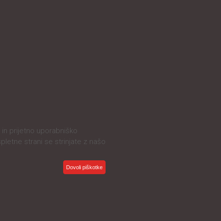
in prijetno uporabniško
spletne strani se strinjate z našo
Dovoli piškotke