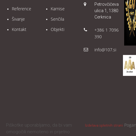
Petrovčičeva
Reference
Karnise
ulica 1, 1380
Cerknica
Šivanje
Senčila
Kontakt
Objekti
+386 1 7096
390
info@107.si
Poga
Piškotke uporabljamo, da bi vam
Izdelava spletnih strani
omogočili nemoteno in prijetno