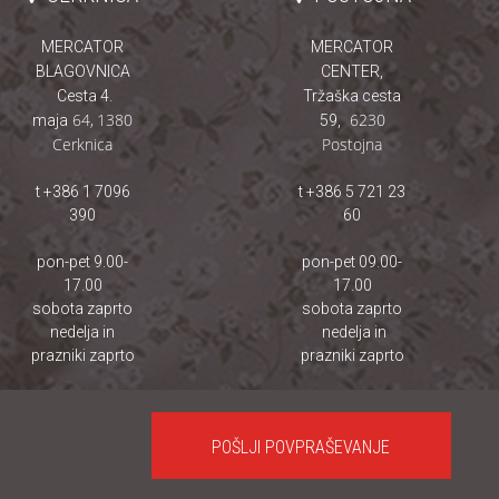
MERCATOR
MERCATOR
BLAGOVNICA
CENTER,
Cesta 4.
Tržaška cesta
64
,
1380
6230
maja
59,
Cerknica
Postojna
t +386 1 7096
t +386 5 721 23
390
60
pon-pet 9.00-
pon-pet 09.00-
17.00
17.00
sobota zaprto
sobota zaprto
nedelja in
nedelja in
prazniki zaprto
prazniki zaprto
POŠLJI POVPRAŠEVANJE