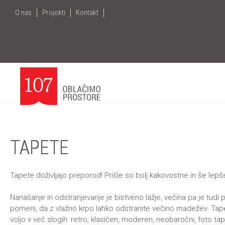
+386
1
O nas
Projekti
Kontakt
7096 390
|
info@107.si
|
Me
TAPETE
Tapete doživljajo preporod! Prišle so bolj kakovostne in še lepš
Nanašanje in odstranjevanje je bistveno lažje, večina pa je tudi p
pomeni, da z vlažno krpo lahko odstranite večino madežev. Tap
voljo v več slogih: retro, klasičen, moderen, neobaročni, foto ta