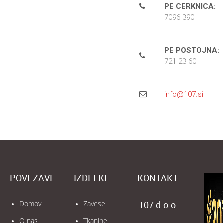
PE CERKNICA:
7096 390
PE POSTOJNA:
721 23 60
info@107.si
POVEZAVE
IZDELKI
KONTAKT
Domov
Zavese
107 d.o.o.
O nas
Tkanine