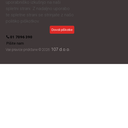
uporabniško izkušnjo na naši
spletni strani. Z nadaljno uporabo
te spletne strani se strinjate z našo
politiko piškotkov.
Dovoli piškotke
01 7096 390
Pišite nam
107 d.o.o.
Vse pravice pridržane © 2026