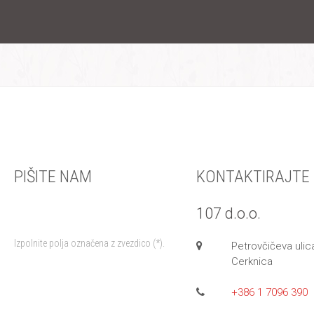
PIŠITE NAM
KONTAKTIRAJTE
107 d.o.o.
Izpolnite polja označena z zvezdico (*).
Petrovčičeva ulic
Cerknica
+386 1 7096 390