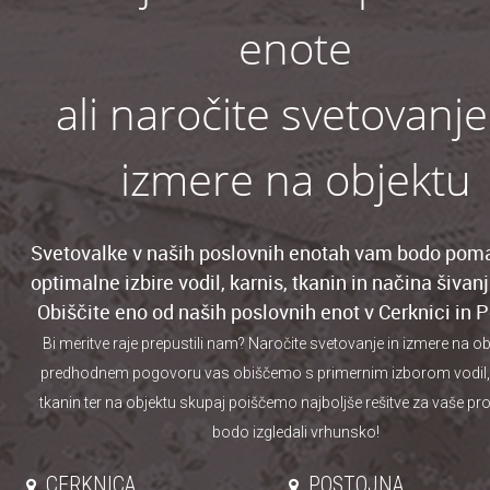
enote
ali naročite svetovanje
izmere na objektu
Svetovalke v naših poslovnih enotah vam bodo pom
optimalne izbire vodil, karnis, tkanin in načina šivan
Obiščite eno od naših poslovnih enot v Cerknici in P
Bi meritve raje prepustili nam? Naročite svetovanje
in izmere na ob
predhodnem pogovoru vas obiščemo s primernim izborom vodil, 
tkanin ter na objektu skupaj poiščemo najboljše rešitve za vaše pr
bodo izgledali vrhunsko!
CERKNICA
POSTOJNA